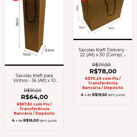
Sacolas Kraft Delivery -
22 (Alt) x 30 (Comp) x
15 (Larg)
R$111,00
R$78,00
Sacolas Kraft para
R$70,20
com
Pix /
Vinhos - 36 (Alt) x 10
Transferência
(Comp) x 9,5 (Larg)
Bancária / Depósito
R$91,00
4
x de
R$19,50
sem juros
R$64,00
R$57,60
com
Pix /
Transferência
Bancária / Depósito
4
x de
R$16,00
sem juros