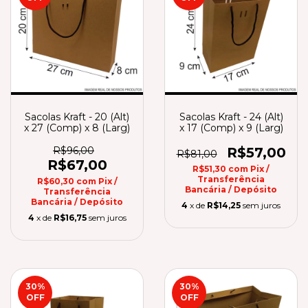
Sacolas Kraft - 20 (Alt)
Sacolas Kraft - 24 (Alt)
x 27 (Comp) x 8 (Larg)
x 17 (Comp) x 9 (Larg)
R$96,00
R$57,00
R$81,00
R$67,00
R$51,30
com
Pix /
Transferência
R$60,30
com
Pix /
Bancária / Depósito
Transferência
Bancária / Depósito
4
x de
R$14,25
sem juros
4
x de
R$16,75
sem juros
30
%
30
%
OFF
OFF