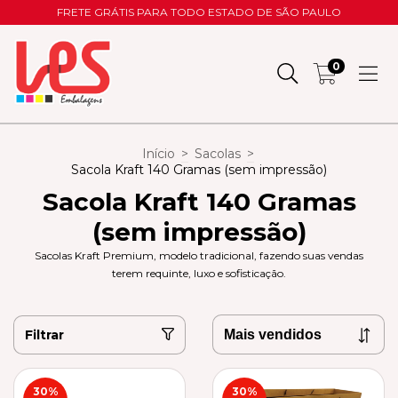
FRETE GRÁTIS PARA TODO ESTADO DE SÃO PAULO
0
Início
>
Sacolas
>
Sacola Kraft 140 Gramas (sem impressão)
Sacola Kraft 140 Gramas
(sem impressão)
Sacolas Kraft Premium, modelo tradicional, fazendo suas vendas
terem requinte, luxo e sofisticação.
Filtrar
30
%
30
%