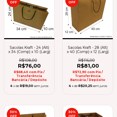
OFF
OFF
Sacolas Kraft - 24 (Alt)
Sacolas Kraft - 28 (Alt)
x 34 (Comp) x 10 (Larg)
x 40 (Comp) x 12 (Larg)
R$108,00
R$116,00
R$76,00
R$81,00
R$68,40
com
Pix /
R$72,90
com
Pix /
Transferência
Transferência
Bancária / Depósito
Bancária / Depósito
4
x de
R$19,00
sem juros
4
x de
R$20,25
sem juros
30
%
30
%
OFF
OFF