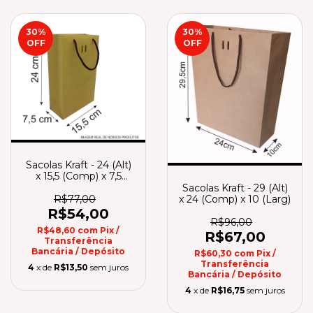
30
%
30
%
OFF
OFF
Sacolas Kraft - 24 (Alt)
x 15,5 (Comp) x 7,5
(Larg)
Sacolas Kraft - 29 (Alt)
R$77,00
x 24 (Comp) x 10 (Larg)
R$54,00
R$96,00
R$48,60
com
Pix /
R$67,00
Transferência
Bancária / Depósito
R$60,30
com
Pix /
Transferência
4
x de
R$13,50
sem juros
Bancária / Depósito
4
x de
R$16,75
sem juros