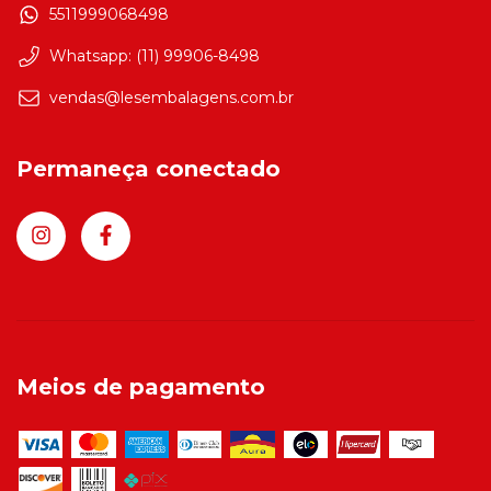
5511999068498
Whatsapp: (11) 99906-8498
vendas@lesembalagens.com.br
Permaneça conectado
Meios de pagamento