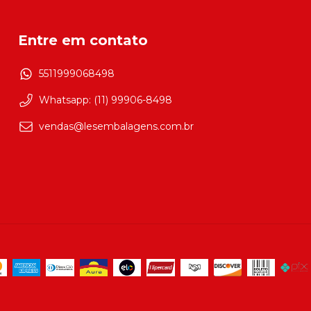
Entre em contato
5511999068498
Whatsapp: (11) 99906-8498
vendas@lesembalagens.com.br