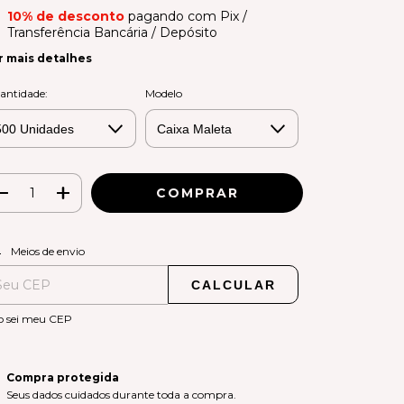
10% de desconto
pagando com Pix /
Transferência Bancária / Depósito
r mais detalhes
antidade:
Modelo
ALTERAR CEP
regas para o CEP:
Meios de envio
CALCULAR
o sei meu CEP
Compra protegida
Seus dados cuidados durante toda a compra.