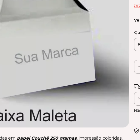
Ve
Qu
Ent
Nã
nadas em
papel Couchê 250 gramas
, impressão coloridas,