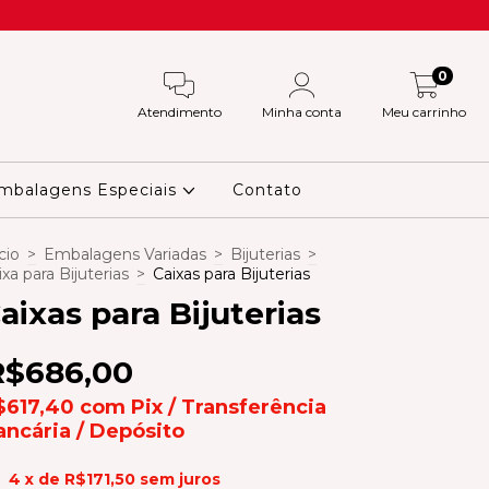
0
Atendimento
Minha conta
Meu carrinho
mbalagens Especiais
Contato
cio
>
Embalagens Variadas
>
Bijuterias
>
ixa para Bijuterias
>
Caixas para Bijuterias
aixas para Bijuterias
R$686,00
$617,40
com
Pix / Transferência
ancária / Depósito
4
x de
R$171,50
sem juros