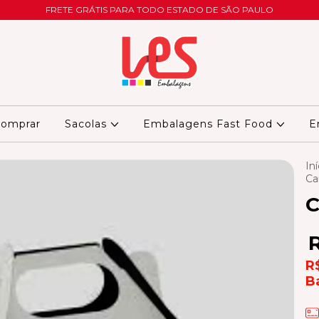
FRETE GRÁTIS PARA TODO ESTADO DE SÃO PAULO
omprar
Sacolas
Embalagens Fast Food
E
Iní
Ca
C
R
B